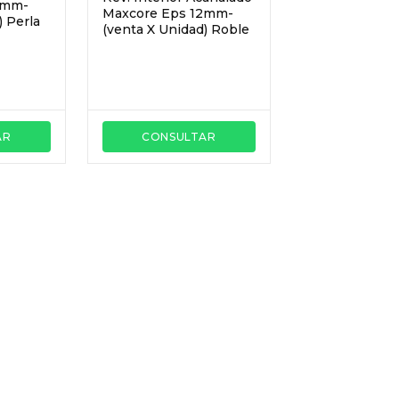
2mm-
Maxcore Eps 12mm-
) Perla
(venta X Unidad) Roble
AR
CONSULTAR