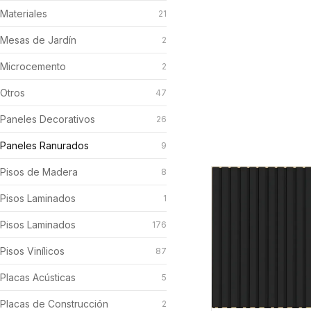
Materiales
21
Mesas de Jardín
2
Microcemento
2
Otros
47
Paneles Decorativos
26
Paneles Ranurados
9
Pisos de Madera
8
Pisos Laminados
1
Pisos Laminados
176
Pisos Vinílicos
87
Placas Acústicas
5
Placas de Construcción
2