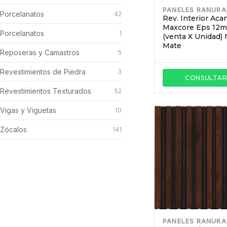
PANELES RANUR
Porcelanatos
42
Rev. Interior Aca
Maxcore Eps 12
Porcelanatos
1
(venta X Unidad)
Mate
Reposeras y Camastros
5
Revestimientos de Piedra
3
CONSULTA
Revestimientos Texturados
52
Vigas y Viguetas
10
Zócalos
141
PANELES RANUR