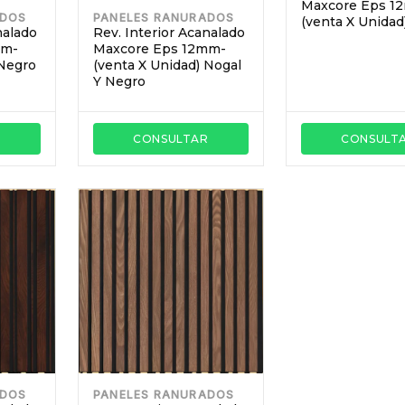
Maxcore Eps 1
ADOS
PANELES RANURADOS
(venta X Unidad
nalado
Rev. Interior Acanalado
mm-
Maxcore Eps 12mm-
 Negro
(venta X Unidad) Nogal
Y Negro
R
CONSULTAR
CONSULT
ADOS
PANELES RANURADOS