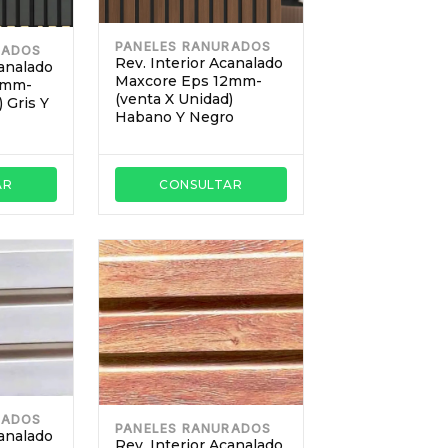
PANELES RANURADOS
RADOS
Rev. Interior Acanalado
canalado
Maxcore Eps 12mm-
2mm-
(venta X Unidad)
 Gris Y
Habano Y Negro
AR
CONSULTAR
RADOS
PANELES RANURADOS
canalado
Rev. Interior Acanalado