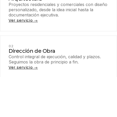
Proyectos residenciales y comerciales con diseño
personalizado, desde la idea inicial hasta la
documentación ejecutiva.
Ver servicio →
02
Dirección de Obra
Control integral de ejecución, calidad y plazos.
Seguimos la obra de principio a fin.
Ver servicio →
03
Showroom — Linea Home
Mobiliario y objetos de diseño seleccionados para
tu espacio. Envíos a todo el país.
Ver showroom →