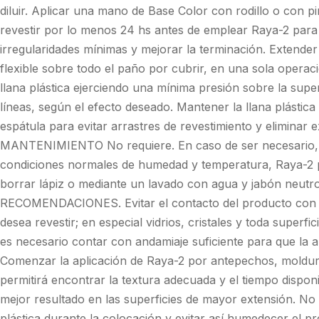
diluir. Aplicar una mano de Base Color con rodillo o con p
revestir por lo menos 24 hs antes de emplear Raya-2 para u
irregularidades mínimas y mejorar la terminación. Extender
flexible sobre todo el paño por cubrir, en una sola operac
llana plástica ejerciendo una mínima presión sobre la supe
líneas, según el efecto deseado. Mantener la llana plástica
espátula para evitar arrastres de revestimiento y eliminar 
MANTENIMIENTO No requiere. En caso de ser necesario, a 
condiciones normales de humedad y temperatura, Raya-2 
borrar lápiz o mediante un lavado con agua y jabón neutro
RECOMENDACIONES. Evitar el contacto del producto con a
desea revestir; en especial vidrios, cristales y toda superfic
es necesario contar con andamiaje suficiente para que la ap
Comenzar la aplicación de Raya-2 por antepechos, moldu
permitirá encontrar la textura adecuada y el tiempo disponi
mejor resultado en las superficies de mayor extensión. No ut
plástica durante la colocación y evitar así humedecer el p