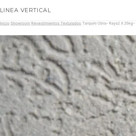
LINEA VERTICAL
Inicio
/
Showroom
/
Revestimientos Texturados
/
Tarquini Obra- Raya2 X 25kg- 