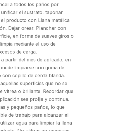
incel a todos los paños por
nificar el sustrato, taponar
 el producto con Llana metálica
ión. Dejar orear. Planchar con
rficie, en forma de suaves giros o
 limpia mediante el uso de
excesos de carga.
partir del mes de aplicado, en
puede limpiarse con goma de
 con cepillo de cerda blanda.
quellas superficies que no se
ie vítrea o brillante. Recordar que
licación sea prolija y continua.
ras y pequeños paños, lo que
ble de trabajo para alcanzar el
ilizar agua para limpiar la llana
roducto. No utilizar en revoques