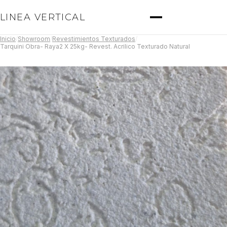
LINEA VERTICAL
Inicio
/
Showroom
/
Revestimientos Texturados
/
Tarquini Obra- Raya2 X 25kg- Revest. Acrilico Texturado Natural