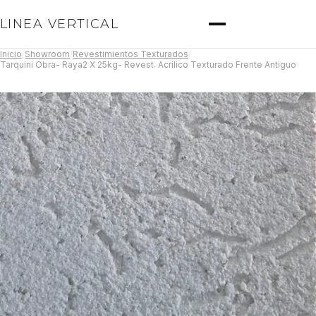
LINEA VERTICAL
Inicio
/
Showroom
/
Revestimientos Texturados
/
Tarquini Obra- Raya2 X 25kg- Revest. Acrilico Texturado Frente Antiguo