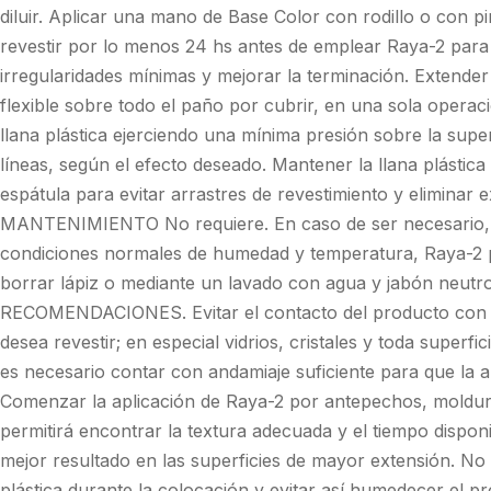
diluir. Aplicar una mano de Base Color con rodillo o con p
revestir por lo menos 24 hs antes de emplear Raya-2 para u
irregularidades mínimas y mejorar la terminación. Extender
flexible sobre todo el paño por cubrir, en una sola operac
llana plástica ejerciendo una mínima presión sobre la supe
líneas, según el efecto deseado. Mantener la llana plástica
espátula para evitar arrastres de revestimiento y eliminar 
MANTENIMIENTO No requiere. En caso de ser necesario, a 
condiciones normales de humedad y temperatura, Raya-2 
borrar lápiz o mediante un lavado con agua y jabón neutro
RECOMENDACIONES. Evitar el contacto del producto con a
desea revestir; en especial vidrios, cristales y toda superfic
es necesario contar con andamiaje suficiente para que la ap
Comenzar la aplicación de Raya-2 por antepechos, moldu
permitirá encontrar la textura adecuada y el tiempo disponi
mejor resultado en las superficies de mayor extensión. No ut
plástica durante la colocación y evitar así humedecer el p