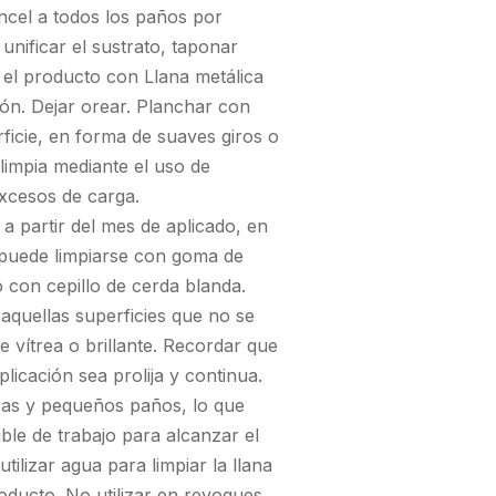
incel a todos los paños por
nificar el sustrato, taponar
 el producto con Llana metálica
ión. Dejar orear. Planchar con
rficie, en forma de suaves giros o
 limpia mediante el uso de
excesos de carga.
partir del mes de aplicado, en
puede limpiarse con goma de
 con cepillo de cerda blanda.
quellas superficies que no se
ie vítrea o brillante. Recordar que
licación sea prolija y continua.
ras y pequeños paños, lo que
ble de trabajo para alcanzar el
ilizar agua para limpiar la llana
roducto. No utilizar en revoques