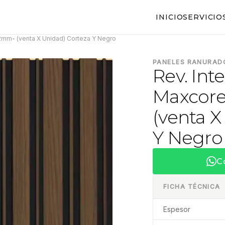
INICIO
SERVICIO
12mm- (venta X Unidad) Corteza Y Negro
PANELES RANURAD
Rev. Int
Maxcore
(venta X
Y Negro
C
FICHA TÉCNICA
Espesor