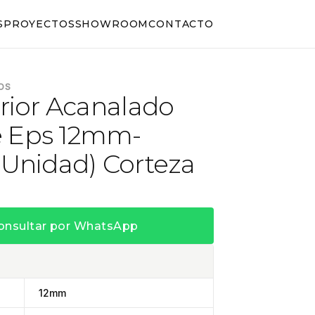
S
PROYECTOS
SHOWROOM
CONTACTO
OS
erior Acanalado
 Eps 12mm-
 Unidad) Corteza
onsultar por WhatsApp
12mm