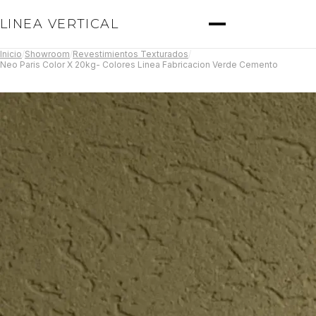
LINEA VERTICAL
Inicio
/
Showroom
/
Revestimientos Texturados
/
Neo Paris Color X 20kg- Colores Linea Fabricacion Verde Cemento