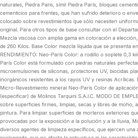
naturales, Piedra Paris, símil Piedra París, bloques cementi
cementicios para frentes, que han sufrido deterioro o env
colocado sobre revestimientos que sólo necesiten uniformar
original. Para otros tipos de base consultar con el Dep
Mezcla viscosa con amplia gama en coloración a elección,
de 260 Kilos. Base Color mezcla líquida que se presenta en
RENDIMIENTO: Neo-París Color: a rodillo o soplete 0,3 
París Color está formulado con piedras naturales perfect
microemulsiones de siliconas, protectores UV, biocidas pla
inorgánicos resistentes a los rayos UV y resinas Acríli
Micro-Revestimiento mineral Neo-París Color de aplicació
(especificar) de Molinos Tarquini S.A.I.C. MODO DE EMPLE
sobre superficies firmes, limpias, secas y libres de moho, a
pintura. Para limpiar superficies de morteros exteriores q
provocadas por la exposición a la polución y a la lluvia, 
diversos agentes de limpieza específicos, que ejercen un
prolongada, que no afecta la estructura ni las característic