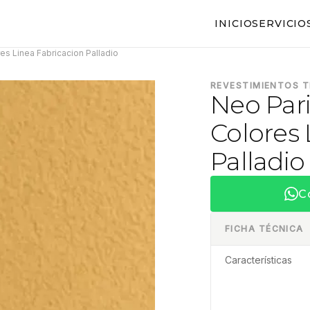
INICIO
SERVICIO
es Linea Fabricacion Palladio
REVESTIMIENTOS 
Neo Pari
Colores 
Palladio
C
FICHA TÉCNICA
Características