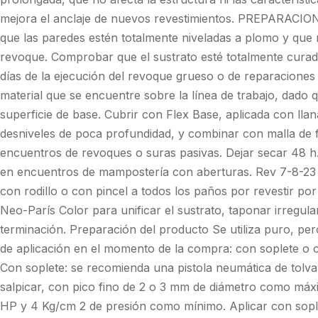
mejora el anclaje de nuevos revestimientos. PREPARACI
que las paredes estén totalmente niveladas a plomo y que n
revoque. Comprobar que el sustrato esté totalmente curad
días de la ejecución del revoque grueso o de reparaciones p
material que se encuentre sobre la línea de trabajo, dado q
superficie de base. Cubrir con Flex Base, aplicada con llan
desniveles de poca profundidad, y combinar con malla de fi
encuentros de revoques o suras pasivas. Dejar secar 48 h. 
en encuentros de mampostería con aberturas. Rev 7-8-23
con rodillo o con pincel a todos los paños por revestir p
Neo-París Color para unificar el sustrato, taponar irregul
terminación. Preparación del producto Se utiliza puro, pe
de aplicación en el momento de la compra: con soplete o c
Con soplete: se recomienda una pistola neumática de tolva
salpicar, con pico fino de 2 o 3 mm de diámetro como máx
HP y 4 Kg/cm 2 de presión como mínimo. Aplicar con sopl