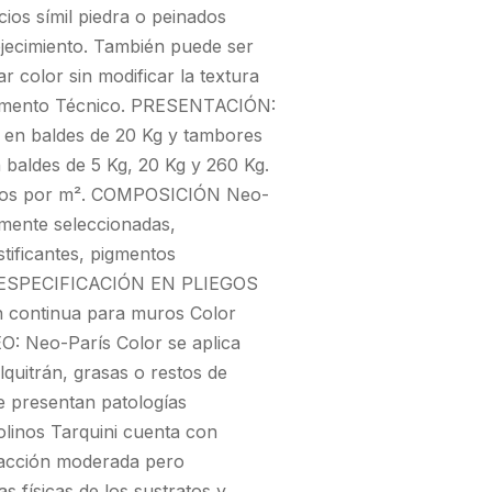
cios símil piedra o peinados
ejecimiento. También puede ser
 color sin modificar la textura
artamento Técnico. PRESENTACIÓN:
 en baldes de 20 Kg y tambores
 baldes de 5 Kg, 20 Kg y 260 Kg.
kilos por m². COMPOSICIÓN Neo-
amente seleccionadas,
stificantes, pigmentos
cas. ESPECIFICACIÓN EN PLIEGOS
n continua para muros Color
O: Neo-París Color se aplica
lquitrán, grasas o restos de
ue presentan patologías
Molinos Tarquini cuenta con
a acción moderada pero
as físicas de los sustratos y