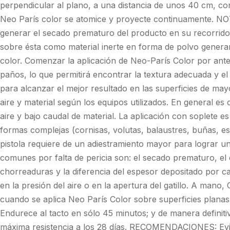
perpendicular al plano, a una distancia de unos 40 cm, co
Neo París color se atomice y proyecte continuamente. NO
generar el secado prematuro del producto en su recorrido 
sobre ésta como material inerte en forma de polvo genera
color. Comenzar la aplicación de Neo-París Color por an
paños, lo que permitirá encontrar la textura adecuada y el
para alcanzar el mejor resultado en las superficies de may
aire y material según los equipos utilizados. En general e
aire y bajo caudal de material. La aplicación con soplete 
formas complejas (cornisas, volutas, balaustres, buñas, est
pistola requiere de un adiestramiento mayor para lograr 
comunes por falta de pericia son: el secado prematuro, el
chorreaduras y la diferencia del espesor depositado por ca
en la presión del aire o en la apertura del gatillo. A mano, 
cuando se aplica Neo París Color sobre superficies planas
Endurece al tacto en sólo 45 minutos; y de manera definitiv
máxima resistencia a los 28 días. RECOMENDACIONES: Evit