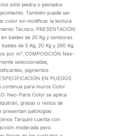
cios símil piedra o peinados
ejecimiento. También puede ser
 color sin modificar la textura
artamento Técnico. PRESENTACIÓN:
 en baldes de 20 Kg y tambores
 baldes de 5 Kg, 20 Kg y 260 Kg.
kilos por m². COMPOSICIÓN Neo-
amente seleccionadas,
stificantes, pigmentos
cas. ESPECIFICACIÓN EN PLIEGOS
n continua para muros Color
O: Neo-París Color se aplica
lquitrán, grasas o restos de
ue presentan patologías
Molinos Tarquini cuenta con
a acción moderada pero
as físicas de los sustratos y