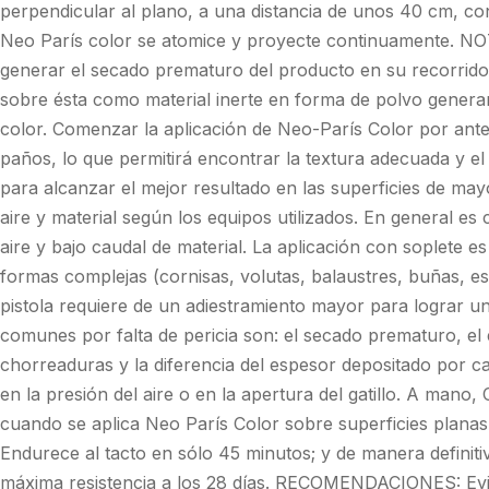
perpendicular al plano, a una distancia de unos 40 cm, co
Neo París color se atomice y proyecte continuamente. NO
generar el secado prematuro del producto en su recorrido 
sobre ésta como material inerte en forma de polvo genera
color. Comenzar la aplicación de Neo-París Color por an
paños, lo que permitirá encontrar la textura adecuada y el
para alcanzar el mejor resultado en las superficies de may
aire y material según los equipos utilizados. En general e
aire y bajo caudal de material. La aplicación con soplete 
formas complejas (cornisas, volutas, balaustres, buñas, est
pistola requiere de un adiestramiento mayor para lograr 
comunes por falta de pericia son: el secado prematuro, el
chorreaduras y la diferencia del espesor depositado por ca
en la presión del aire o en la apertura del gatillo. A mano, 
cuando se aplica Neo París Color sobre superficies planas
Endurece al tacto en sólo 45 minutos; y de manera definitiv
máxima resistencia a los 28 días. RECOMENDACIONES: Evit