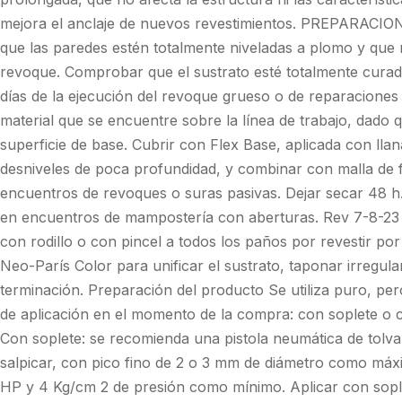
mejora el anclaje de nuevos revestimientos. PREPARACI
que las paredes estén totalmente niveladas a plomo y que n
revoque. Comprobar que el sustrato esté totalmente curad
días de la ejecución del revoque grueso o de reparaciones p
material que se encuentre sobre la línea de trabajo, dado q
superficie de base. Cubrir con Flex Base, aplicada con llan
desniveles de poca profundidad, y combinar con malla de fi
encuentros de revoques o suras pasivas. Dejar secar 48 h. 
en encuentros de mampostería con aberturas. Rev 7-8-23
con rodillo o con pincel a todos los paños por revestir p
Neo-París Color para unificar el sustrato, taponar irregul
terminación. Preparación del producto Se utiliza puro, pe
de aplicación en el momento de la compra: con soplete o c
Con soplete: se recomienda una pistola neumática de tolva
salpicar, con pico fino de 2 o 3 mm de diámetro como máx
HP y 4 Kg/cm 2 de presión como mínimo. Aplicar con sopl