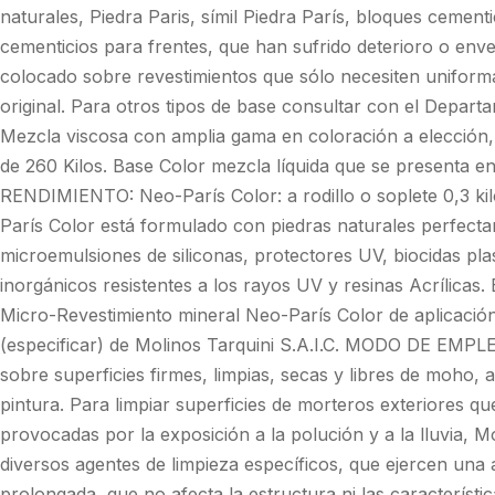
naturales, Piedra Paris, símil Piedra París, bloques cementi
cementicios para frentes, que han sufrido deterioro o env
colocado sobre revestimientos que sólo necesiten uniformar
original. Para otros tipos de base consultar con el Dep
Mezcla viscosa con amplia gama en coloración a elección,
de 260 Kilos. Base Color mezcla líquida que se presenta en
RENDIMIENTO: Neo-París Color: a rodillo o soplete 0,3 
París Color está formulado con piedras naturales perfect
microemulsiones de siliconas, protectores UV, biocidas pla
inorgánicos resistentes a los rayos UV y resinas Acríli
Micro-Revestimiento mineral Neo-París Color de aplicació
(especificar) de Molinos Tarquini S.A.I.C. MODO DE EMPLE
sobre superficies firmes, limpias, secas y libres de moho, a
pintura. Para limpiar superficies de morteros exteriores q
provocadas por la exposición a la polución y a la lluvia, 
diversos agentes de limpieza específicos, que ejercen un
prolongada, que no afecta la estructura ni las característic