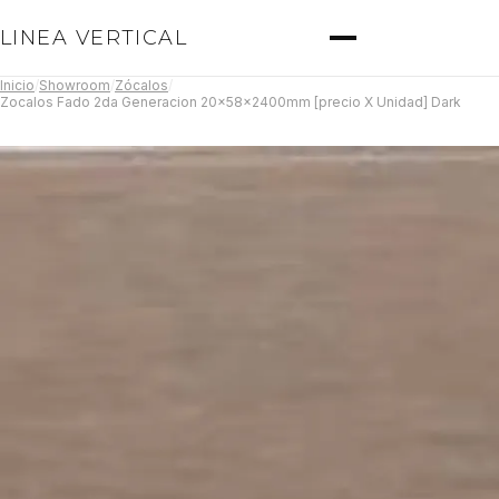
LINEA VERTICAL
Inicio
/
Showroom
/
Zócalos
/
Zocalos Fado 2da Generacion 20x58x2400mm [precio X Unidad] Dark