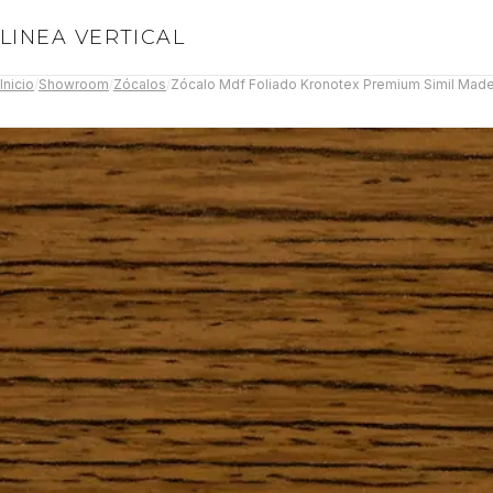
LINEA VERTICAL
Inicio
/
Showroom
/
Zócalos
/
Zócalo Mdf Foliado Kronotex Premium Simil Made