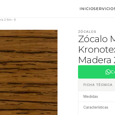
INICIO
SERVICIO
ra 2.6m- 6
ZÓCALOS
Zócalo 
Kronote
Madera 
C
FICHA TÉCNICA
Medidas
Características