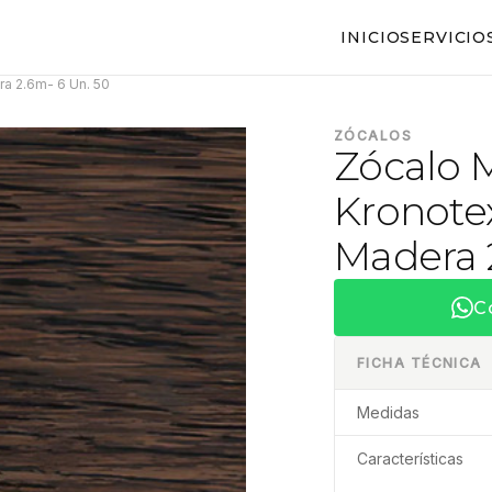
INICIO
SERVICIO
ra 2.6m- 6 Un. 50
ZÓCALOS
Zócalo 
Kronote
Madera 
C
FICHA TÉCNICA
Medidas
Características