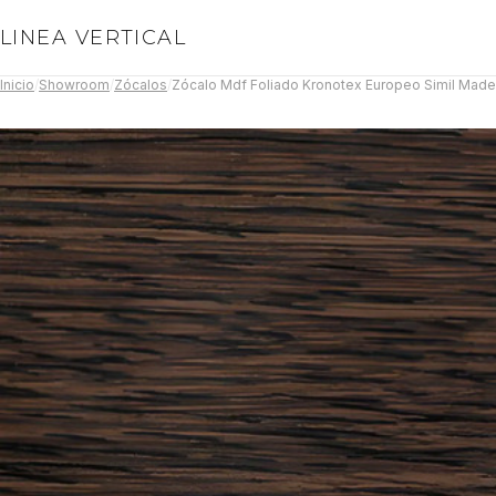
LINEA VERTICAL
Inicio
/
Showroom
/
Zócalos
/
Zócalo Mdf Foliado Kronotex Europeo Simil Made