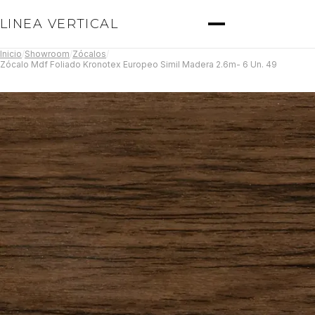
LINEA VERTICAL
Inicio
/
Showroom
/
Zócalos
/
Zócalo Mdf Foliado Kronotex Europeo Simil Madera 2.6m- 6 Un. 49