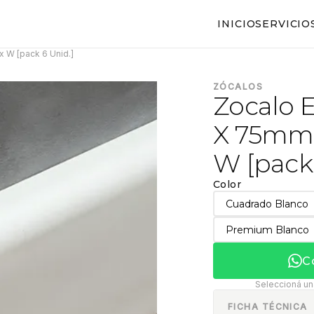
INICIO
SERVICIO
W [pack 6 Unid.]
ZÓCALOS
Zocalo 
X 75mm
W [pack 
Color
Cuadrado Blanco
Premium Blanco
C
Seleccioná una
FICHA TÉCNICA