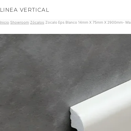
LINEA VERTICAL
Inicio
/
Showroom
/
Zócalos
/
Zocalo Eps Blanco 14mm X 75mm X 2900mm- Max 