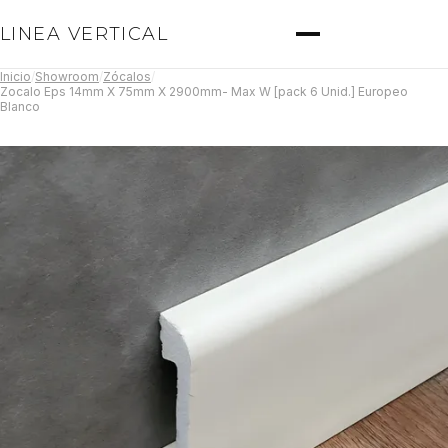
LINEA VERTICAL
Inicio
/
Showroom
/
Zócalos
/
Zocalo Eps 14mm X 75mm X 2900mm- Max W [pack 6 Unid.] Europeo
Blanco