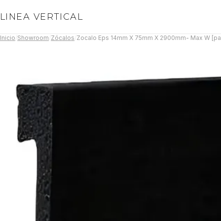
LINEA VERTICAL
Inicio
/
Showroom
/
Zócalos
/
Zocalo Eps 14mm X 75mm X 2900mm- Max W [pac