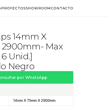
S
PROYECTOS
SHOWROOM
CONTACTO
Eps 14mm X
 2900mm- Max
6 Unid.]
o Negro
onsultar por WhatsApp
14mm X 75mm X 2900mm