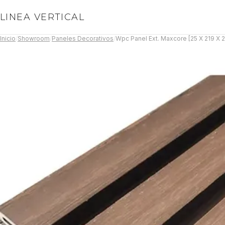
LINEA VERTICAL
Inicio
/
Showroom
/
Paneles Decorativos
/
Wpc Panel Ext. Maxcore [25 X 219 X