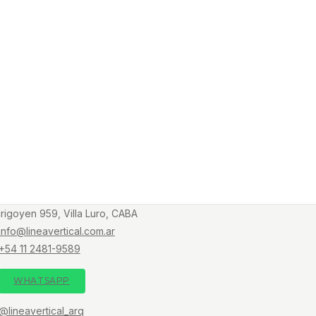
Irigoyen 959, Villa Luro, CABA
info@lineavertical.com.ar
+54 11 2481-9589
WHATSAPP
@lineavertical_arq