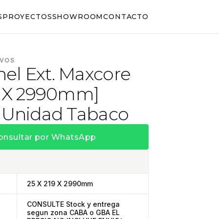
S
PROYECTOS
SHOWROOM
CONTACTO
IVOS
el Ext. Maxcore
19 X 2990mm]
X Unidad Tabaco
onsultar por WhatsApp
25 X 219 X 2990mm
CONSULTE Stock y entrega
segun zona CABA o GBA EL