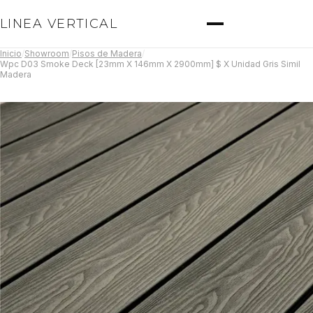
LINEA VERTICAL
Inicio
/
Showroom
/
Pisos de Madera
/
Wpc D03 Smoke Deck [23mm X 146mm X 2900mm] $ X Unidad Gris Simil
Madera