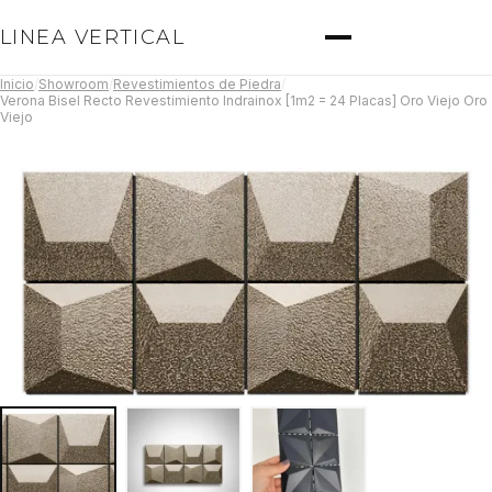
LINEA VERTICAL
Inicio
/
Showroom
/
Revestimientos de Piedra
/
Verona Bisel Recto Revestimiento Indrainox [1m2 = 24 Placas] Oro Viejo Oro
Viejo