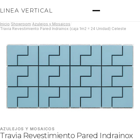
LINEA VERTICAL
Inicio
/
Showroom
/
Azulejos y Mosaicos
/
Travia Revestimiento Pared Indrainox (caja 1m2 = 24 Unidad) Celeste
AZULEJOS Y MOSAICOS
Travia Revestimiento Pared Indrainox