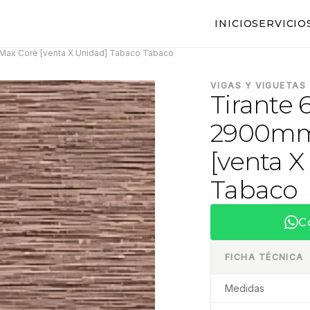
INICIO
SERVICIO
ax Core [venta X Unidad] Tabaco Tabaco
VIGAS Y VIGUETAS
Tirant
2900mm
[venta 
Tabaco
C
FICHA TÉCNICA
Medidas