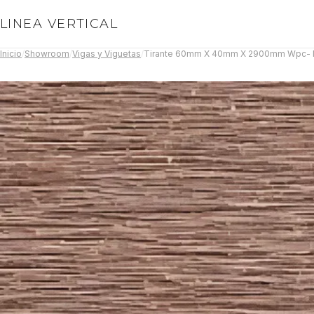
LINEA VERTICAL
Inicio
/
Showroom
/
Vigas y Viguetas
/
Tirante 60mm X 40mm X 2900mm Wpc- M