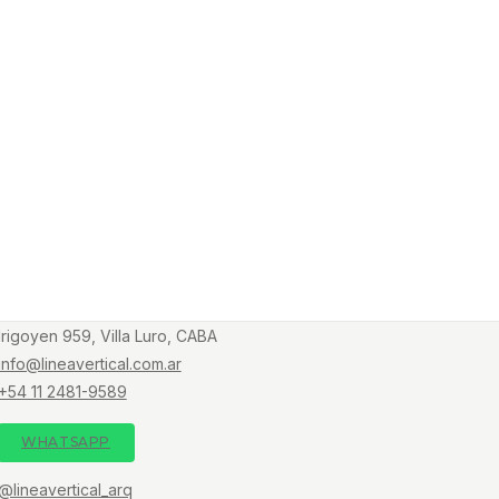
Irigoyen 959, Villa Luro, CABA
info@lineavertical.com.ar
+54 11 2481-9589
WHATSAPP
@lineavertical_arq