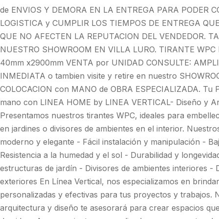
de ENVIOS Y DEMORA EN LA ENTREGA PARA PODER C
LOGISTICA y CUMPLIR LOS TIEMPOS DE ENTREGA QU
QUE NO AFECTEN LA REPUTACION DEL VENDEDOR. TA
NUESTRO SHOWROOM EN VILLA LURO. TIRANTE WPC M
40mm x2900mm VENTA por UNIDAD CONSULTE: AMPLI
INMEDIATA o tambien visite y retire en nuestro SHOWROO
COLOCACION con MANO de OBRA ESPECIALIZADA. Tu Proy
mano con LINEA HOME by LINEA VERTICAL- Diseño y Arqui
Presentamos nuestros tirantes WPC, ideales para embellece
en jardines o divisores de ambientes en el interior. Nuestr
moderno y elegante - Fácil instalación y manipulación - B
Resistencia a la humedad y el sol - Durabilidad y longevida
estructuras de jardín - Divisores de ambientes interiores 
exteriores En Línea Vertical, nos especializamos en brinda
personalizadas y efectivas para tus proyectos y trabajos.
arquitectura y diseño te asesorará para crear espacios que 