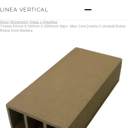
LINEA VERTICAL
Inicio
/
Showroom
/
Vigas y Viguetas
/
Tirante 50mm X 100mm X 2900mm Wpc- Max Core [venta X Unidad] Roble
Roble Simil Madera