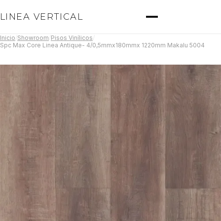
LINEA VERTICAL
Inicio
/
Showroom
/
Pisos Vinílicos
/
Spc Max Core Linea Antique- 4/0,5mmx180mmx 1220mm Makalu 5004