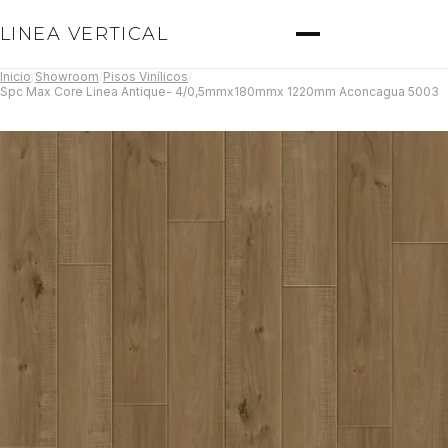
LINEA VERTICAL
Inicio
/
Showroom
/
Pisos Vinílicos
/
Spc Max Core Linea Antique- 4/0,5mmx180mmx 1220mm Aconcagua 5003