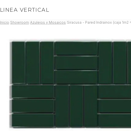
LINEA VERTICAL
Inicio
/
Showroom
/
Azulejos y Mosaicos
/
Siracusa - Pared Indrainox (caja 1m2