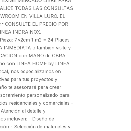
E EXIGE MERCADO LIBRE PARA
EALICE TODAS LAS CONSULTAS
WROOM EN VILLA LURO. EL
² CONSULTE EL PRECIO POR
INEA INDRAINOX.
ieza: 7x2cm 1 m2 = 24 Placas
NMEDIATA o tambien visite y
LOCACION con MANO de OBRA
mano con LINEA HOME by LINEA
ical, nos especializamos en
tivas para tus proyectos y
seño te asesorará para crear
Asesoramiento personalizado para
ios residenciales y comerciales -
Atención al detalle y
ios incluyen: - Diseño de
ución - Selección de materiales y