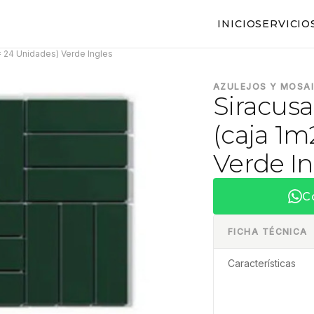
INICIO
SERVICIO
 = 24 Unidades) Verde Ingles
AZULEJOS Y MOSA
Siracusa
(caja 1m
Verde In
C
FICHA TÉCNICA
Características