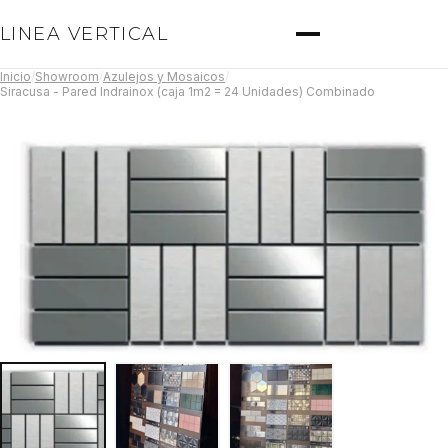
LINEA VERTICAL
Inicio
/
Showroom
/
Azulejos y Mosaicos
/
Siracusa - Pared Indrainox (caja 1m2 = 24 Unidades) Combinado