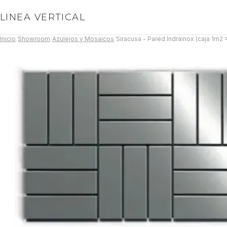
LINEA VERTICAL
Inicio
/
Showroom
/
Azulejos y Mosaicos
/
Siracusa - Pared Indrainox (caja 1m2 