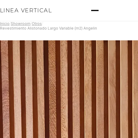
LINEA VERTICAL
Inicio
/
Showroom
/
Otros
/
Revestimiento Alistonado Largo Variable (m2) Angelin