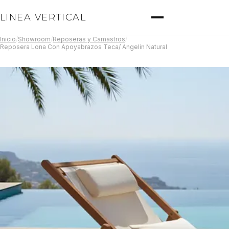
LINEA VERTICAL
Inicio
/
Showroom
/
Reposeras y Camastros
/
Reposera Lona Con Apoyabrazos Teca/ Angelin Natural