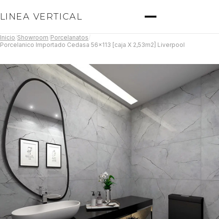
LINEA VERTICAL
Inicio
/
Showroom
/
Porcelanatos
/
Porcelanico Importado Cedasa 56x113 [caja X 2,53m2] Liverpool