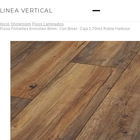
LINEA VERTICAL
Inicio
/
Showroom
/
Pisos Laminados
/
Pisos Flotantes Kronotex 8mm- Con Bisel- Caja 2,70m2 Roble Harbour