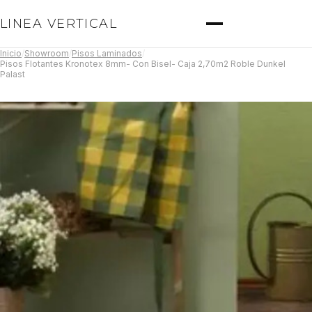
LINEA VERTICAL
Inicio
/
Showroom
/
Pisos Laminados
/
Pisos Flotantes Kronotex 8mm- Con Bisel- Caja 2,70m2 Roble Dunkel
Palast