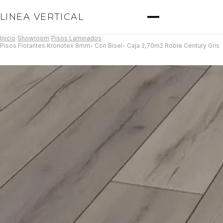
LINEA VERTICAL
Inicio
/
Showroom
/
Pisos Laminados
/
Pisos Flotantes Kronotex 8mm- Con Bisel- Caja 2,70m2 Roble Century Gris