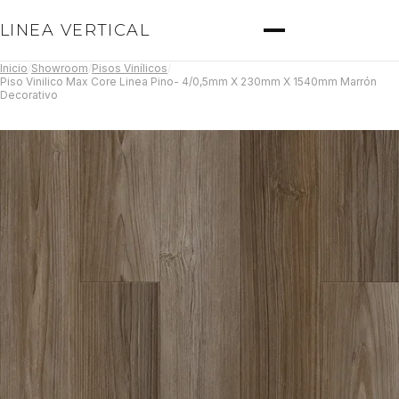
LINEA VERTICAL
Inicio
/
Showroom
/
Pisos Vinílicos
/
Piso Vinilico Max Core Linea Pino- 4/0,5mm X 230mm X 1540mm Marrón
Decorativo