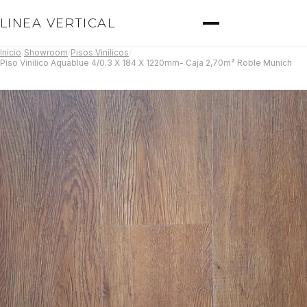
LINEA VERTICAL
Inicio
/
Showroom
/
Pisos Vinílicos
/
Piso Vinilico Aquablue 4/0.3 X 184 X 1220mm- Caja 2,70m² Roble Munich