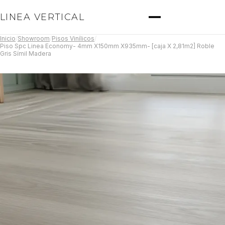
LINEA VERTICAL
Inicio
/
Showroom
/
Pisos Vinílicos
/
Piso Spc Linea Economy- 4mm X150mm X935mm- [caja X 2,81m2] Roble
Gris Símil Madera