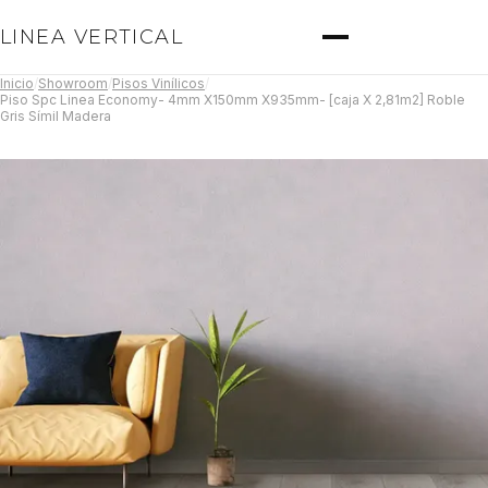
LINEA VERTICAL
Inicio
/
Showroom
/
Pisos Vinílicos
/
Piso Spc Linea Economy- 4mm X150mm X935mm- [caja X 2,81m2] Roble
Gris Símil Madera