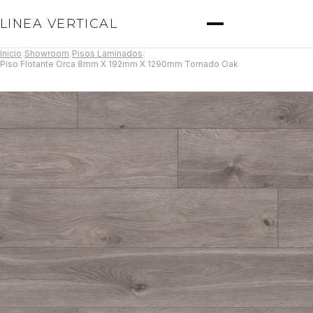
LINEA VERTICAL
Inicio
/
Showroom
/
Pisos Laminados
/
Piso Flotante Orca 8mm X 192mm X 1290mm Tornado Oak