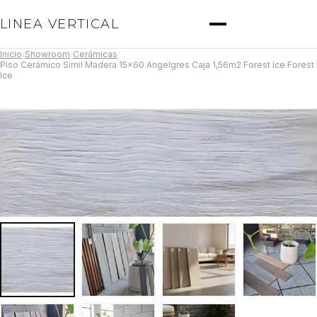
LINEA VERTICAL
Inicio
/
Showroom
/
Cerámicas
/
Piso Cerámico Simil Madera 15x60 Angelgres Caja 1,56m2 Forest Ice Forest
Ice