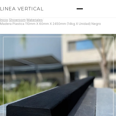
LINEA VERTICAL
Inicio
/
Showroom
/
Materiales
/
Madera Plastica 110mm X 60mm X 2450mm (14kg X Unidad) Negro