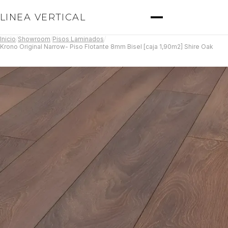
LINEA VERTICAL
Inicio
/
Showroom
/
Pisos Laminados
/
Krono Original Narrow- Piso Flotante 8mm Bisel [caja 1,90m2] Shire Oak