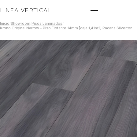
LINEA VERTICAL
Inicio
/
Showroom
/
Pisos Laminados
/
Krono Original Narrow - Piso Flotante 14mm [caja 1,41m2] Pacana Silverton