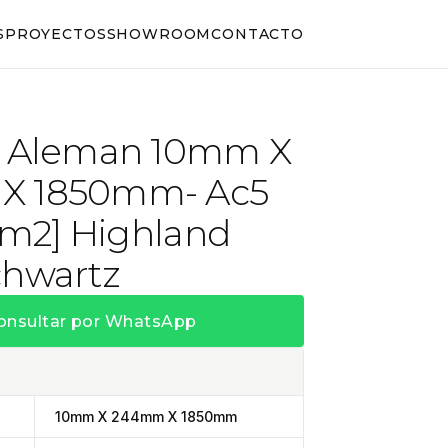
S
PROYECTOS
SHOWROOM
CONTACTO
e Aleman 10mm X
X 1850mm- Ac5
81m2] Highland
chwartz
onsultar por WhatsApp
10mm X 244mm X 1850mm