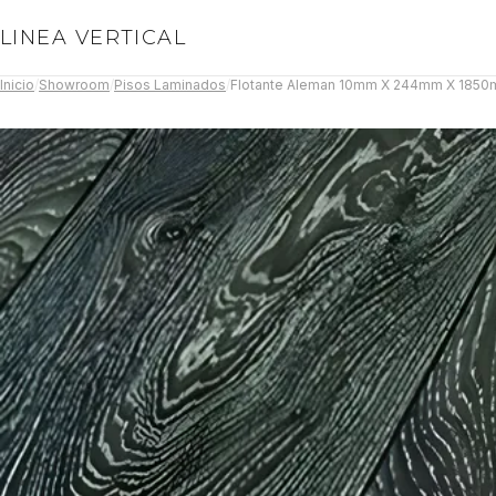
LINEA VERTICAL
Inicio
/
Showroom
/
Pisos Laminados
/
Flotante Aleman 10mm X 244mm X 1850mm