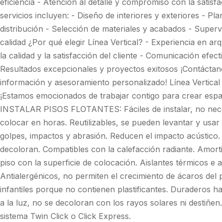
eficiencia - Atención al detalle y compromiso con la satisf
servicios incluyen: - Diseño de interiores y exteriores - Pla
distribución - Selección de materiales y acabados - Superv
calidad ¿Por qué elegir Línea Vertical? - Experiencia en ar
la calidad y la satisfacción del cliente - Comunicación efec
Resultados excepcionales y proyectos exitosos ¡Contácta
información y asesoramiento personalizado! Línea Vertical 
¡Estamos emocionados de trabajar contigo para crear espa
INSTALAR PISOS FLOTANTES: Fáciles de instalar, no nece
colocar en horas. Reutilizables, se pueden levantar y usar 
golpes, impactos y abrasión. Reducen el impacto acústico. 
decoloran. Compatibles con la calefacción radiante. Amorti
piso con la superficie de colocación. Aislantes térmicos e 
Antialergénicos, no permiten el crecimiento de ácaros del 
infantiles porque no contienen plastificantes. Duraderos h
a la luz, no se decoloran con los rayos solares ni destiñen.
sistema Twin Click o Click Express.