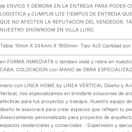
de ENVIOS Y DEMORA EN LA ENTREGA PARA PODER C
LOGISTICA y CUMPLIR LOS TIEMPOS DE ENTREGA QU
QUE NO AFECTEN LA REPUTACION DEL VENDEDOR. TA
NUESTRO SHOWROOM EN VILLA LURO.
....................................................................................................
Tabla: 10mm X 244mm X 1850mm- Tipo Ac5 Cantidad por c
................................................................................................
en FORMA INMEDIATA o tambien visite y retire en nuest
CABA. COLOCACION con MANO de OBRA ESPECIALIZAD
....................................................................................................
mano con LINEA HOME by LINEA VERTICAL Diseño y Arquit
Vertical, nos especializamos en brindarte soluciones de ar
efectivas para tus proyectos y trabajos. Nuestro equipo de
diseño te asesorará para crear espacios que reflejen tu pers
Asesoramiento personalizado para proyectos de arquitectur
espacios residenciales y comerciales - Supervisión y ejecu