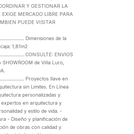
OORDINAR Y GESTIONAR LA
E EXIGE MERCADO LIBRE PARA
MBIEN PUEDE VISITAR
................................ Dimensiones de la
aja: 1,81m2
.................................... CONSULTE: ENVIOS
ro SHOWROOM de Villa Luro,
A.
................................ Proyectos llave en
ectura sin Limites. En Línea
quitectura personalizadas y
 expertos en arquitectura y
onalidad y estilo de vida. -
a - Diseño y planificación de
ción de obras con calidad y