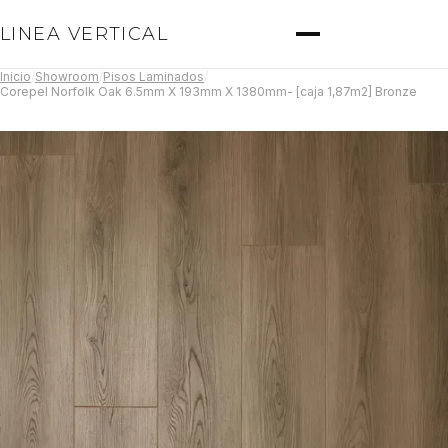
LINEA VERTICAL
Inicio
/
Showroom
/
Pisos Laminados
/
Corepel Norfolk Oak 6.5mm X 193mm X 1380mm- [caja 1,87m2] Bronze