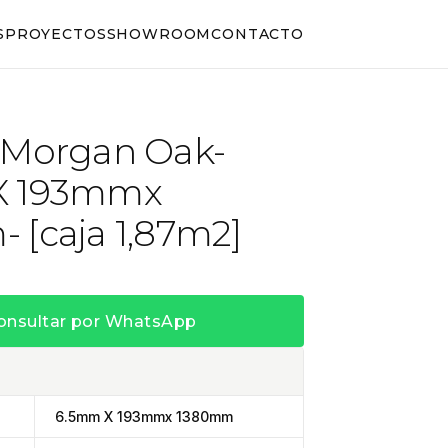
S
PROYECTOS
SHOWROOM
CONTACTO
 Morgan Oak-
X 193mmx
 [caja 1,87m2]
onsultar por WhatsApp
6.5mm X 193mmx 1380mm