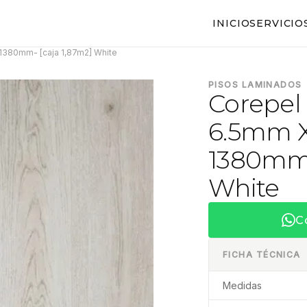
INICIO
SERVICIO
380mm- [caja 1,87m2] White
PISOS LAMINADOS
Corepel
6.5mm 
1380mm-
White
C
FICHA TÉCNICA
Medidas