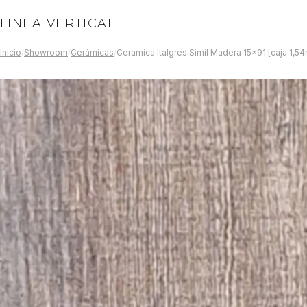
LINEA VERTICAL
Inicio
/
Showroom
/
Cerámicas
/
Ceramica Italgres Simil Madera 15x91 [caja 1,5