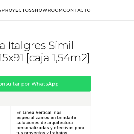
S
PROYECTOS
SHOWROOM
CONTACTO
 Italgres Simil
5x91 [caja 1,54m2]
onsultar por WhatsApp
En Línea Vertical, nos
especializamos en brindarte
soluciones de arquitectura
personalizadas y efectivas para
tus proyectos y trabajos.