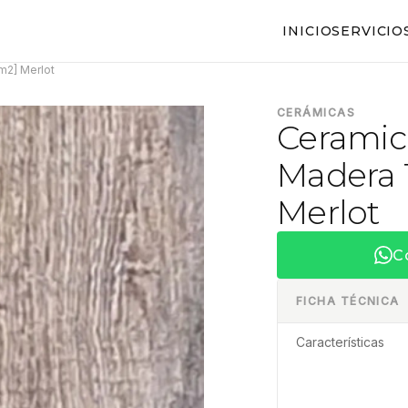
INICIO
SERVICIO
4m2] Merlot
CERÁMICAS
Ceramica
Madera 1
Merlot
C
FICHA TÉCNICA
Características